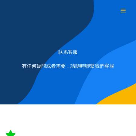
跳
至
内
容
联系客服
有任何疑問或者需要，請隨時聯繫我們客服