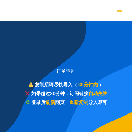
跳
至
内
容
订单查询
复制后请尽快导入（
30分钟内
）
如果超过30分钟，订阅链接
自动失效
登录后
刷新
网页，
重新复制
导入
即可